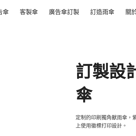
告傘
客製傘
廣告傘訂製
訂造雨傘
關
訂製設
傘
定制的印刷獨角獸雨傘，
上使用徽標打印設計。