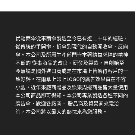
优驰雨伞從事雨傘製造至今已有近二十年的經驗，
從傳統的手開傘、折傘到現代的自動開收傘、反向
傘。本公司及所屬生產部門皆本著精益求精的精神
不斷的 從事商品的改良、研發及製造，自創始至
今無論是國外進口商或是在市場上皆獲得客戶的一
致好評。在雨傘上印上LOGO的廣告效果實在不容
小覷，近年來廠商贈品及娛樂周邊商品皆大量使用
本公司商品即可得知。本公司專業製造各種不同的
廣告傘，歡迎各廠商、 贈品商及貿易商來電洽
詢，本公司將以最大的熱忱來為您服務。