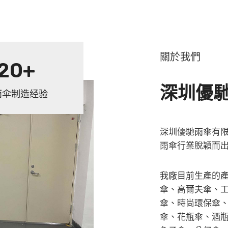
關於我們
20+
深圳優
雨伞制造经验
深圳優馳雨傘有
雨傘行業脫穎而
我廠目前生產的
傘、高爾夫傘、
傘、時尚環保傘
傘、花瓶傘、酒瓶