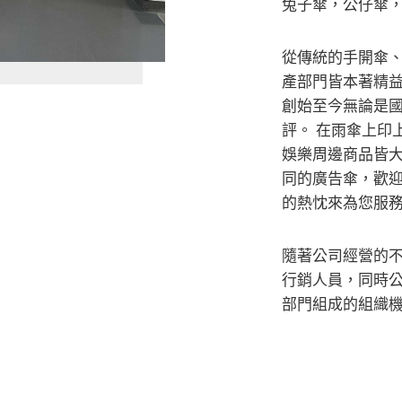
兔子傘，公仔傘
從傳統的手開傘
產部門皆本著精益
創始至今無論是國
評。 在雨傘上印
娛樂周邊商品皆
同的廣告傘，歡迎
的熱忱來為您服
隨著公司經營的不斷
行銷人員，同時
部門組成的組織