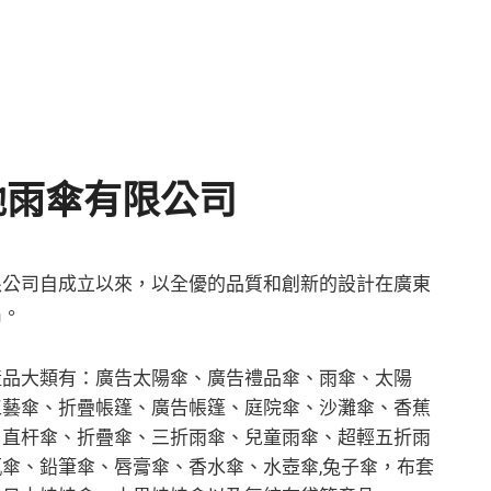
馳雨傘有限公司
限公司自成立以來，以全優的品質和創新的設計在廣東
出。
產品大類有：廣告太陽傘、廣告禮品傘、雨傘、太陽
工藝傘、折疊帳篷、廣告帳篷、庭院傘、沙灘傘、香蕉
、直杆傘、折疊傘、三折雨傘、兒童雨傘、超輕五折雨
傘、鉛筆傘、唇膏傘、香水傘、水壺傘,兔子傘，布套