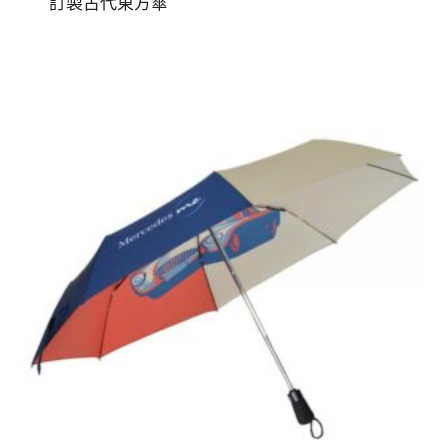
訂製古代東方傘