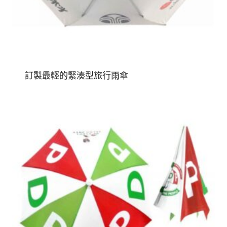
訂製最輕的緊湊型旅行雨傘