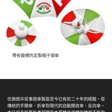
帶有徽標的定製帽子頭傘
优驰雨伞從事雨傘製造至今已有近二十年的經驗，從
傳統的手開傘、折傘到現代的自動開收傘、反向傘。