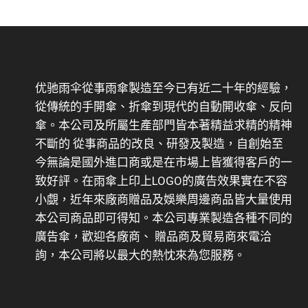
优驰雨伞從事雨傘製造至今已有近二十年的經驗，
從傳統的手開傘、折傘到現代的自動開收傘、反向
傘。本公司及所屬生產部門皆本著精益求精的精神
不斷的 從事商品的改良、研發及製造，自創始至
今無論是國外進口商或是在市場上皆獲得客戶的一
致好評。在雨傘上印上LOGO的廣告效果實在不容
小覷，近年來廠商贈品及娛樂周邊商品皆大量使用
本公司商品即可得知。本公司專業製造各種不同的
廣告傘，歡迎各廠商、 贈品商及貿易商來電洽
詢，本公司將以最大的熱忱來為您服務。