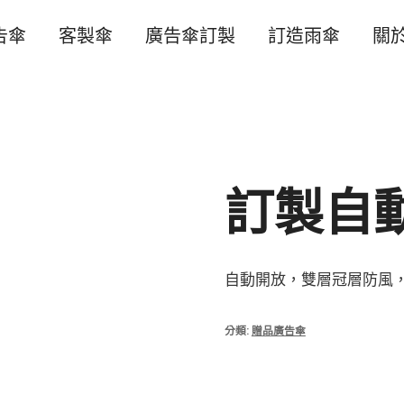
告傘
客製傘
廣告傘訂製
訂造雨傘
關
訂製自
自動開放，雙層冠層防風
分類:
贈品廣告傘