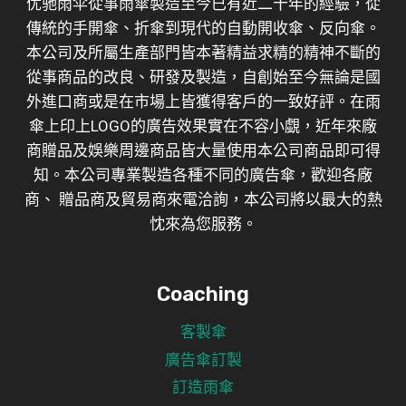
优驰雨伞從事雨傘製造至今已有近二十年的經驗，從
傳統的手開傘、折傘到現代的自動開收傘、反向傘。
本公司及所屬生產部門皆本著精益求精的精神不斷的
從事商品的改良、研發及製造，自創始至今無論是國
外進口商或是在市場上皆獲得客戶的一致好評。在雨
傘上印上LOGO的廣告效果實在不容小覷，近年來廠
商贈品及娛樂周邊商品皆大量使用本公司商品即可得
知。本公司專業製造各種不同的廣告傘，歡迎各廠
商、 贈品商及貿易商來電洽詢，本公司將以最大的熱
忱來為您服務。
Coaching
客製傘
廣告傘訂製
訂造雨傘