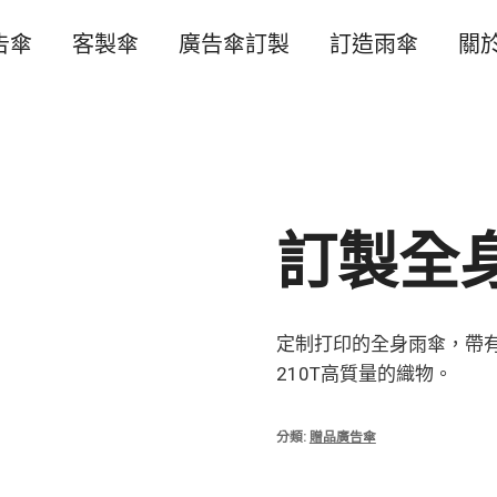
告傘
客製傘
廣告傘訂製
訂造雨傘
關
訂製全
定制打印的全身雨傘，帶
210T高質量的織物。
分類:
贈品廣告傘