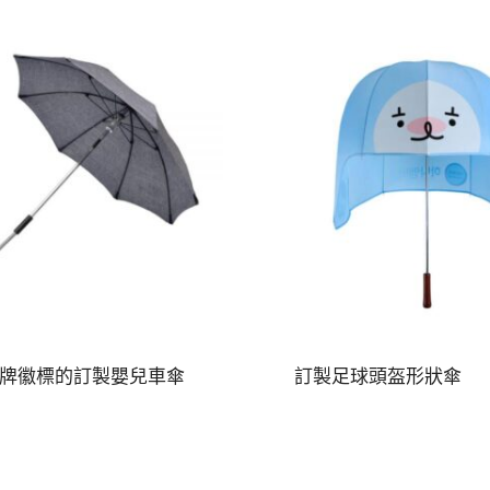
牌徽標的訂製嬰兒車傘
訂製足球頭盔形狀傘