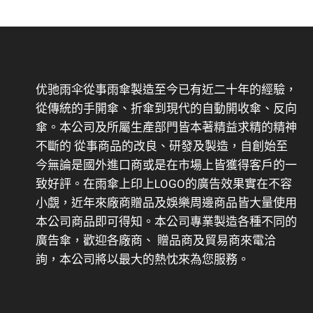
优驰雨伞從事雨傘製造至今已有近二十年的經驗，
從傳統的手開傘、折傘到現代的自動開收傘、反向
傘。本公司及所屬生產部門皆本著精益求精的精神
不斷的 從事商品的改良、研發及製造，自創始至
今無論是國外進口商或是在市場上皆獲得客戶的一
致好評。在雨傘上印上LOGO的廣告效果實在不容
小覷，近年來廠商贈品及娛樂周邊商品皆大量使用
本公司商品即可得知。本公司專業製造各種不同的
廣告傘，歡迎各廠商、 贈品商及貿易商來電洽
詢，本公司將以最大的熱忱來為您服務。