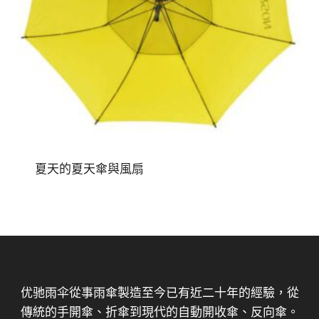
夏天的夏天傘與風扇
优驰雨伞從事雨傘製造至今已有近二十年的經驗，從
傳統的手開傘、折傘到現代的自動開收傘、反向傘。