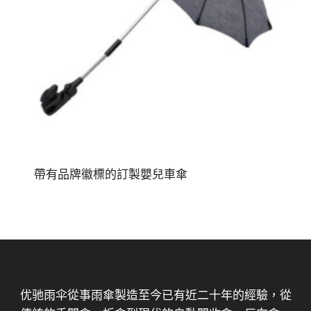
帶有品牌徽標的訂製嬰兒車傘
优驰雨伞從事雨傘製造至今已有近二十年的經驗，從