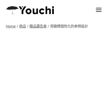
Skip
to
content
Home
/
商店
/
贈品廣告傘
/
用徽標個性化的傘倒設計