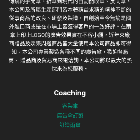
傳統的手開傘、折傘到現代的自動開收傘、反向傘。
本公司及所屬生產部門皆本著精益求精的精神不斷的
從事商品的改良、研發及製造，自創始至今無論是國
外進口商或是在市場上皆獲得客戶的一致好評。在雨
傘上印上LOGO的廣告效果實在不容小覷，近年來廠
商贈品及娛樂周邊商品皆大量使用本公司商品即可得
知。本公司專業製造各種不同的廣告傘，歡迎各廠
商、 贈品商及貿易商來電洽詢，本公司將以最大的熱
忱來為您服務。
Coaching
客製傘
廣告傘訂製
訂造雨傘