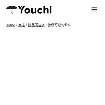
Skip
to
content
Home
/
商店
/
贈品廣告傘
/
批發可逆的倒傘