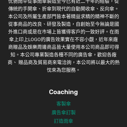
优驰雨伞從事雨傘製造至今已有近二十年的經驗，從
傳統的手開傘、折傘到現代的自動開收傘、反向傘。
本公司及所屬生產部門皆本著精益求精的精神不斷的
從事商品的改良、研發及製造，自創始至今無論是國
外進口商或是在市場上皆獲得客戶的一致好評。在雨
傘上印上LOGO的廣告效果實在不容小覷，近年來廠
商贈品及娛樂周邊商品皆大量使用本公司商品即可得
知。本公司專業製造各種不同的廣告傘，歡迎各廠
商、 贈品商及貿易商來電洽詢，本公司將以最大的熱
忱來為您服務。
Coaching
客製傘
廣告傘訂製
訂造雨傘