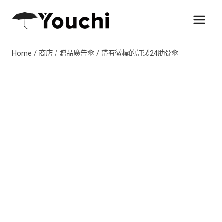
Skip
to
content
Home
/
商店
/
贈品廣告傘
/
帶有徽標的訂製24肋骨傘