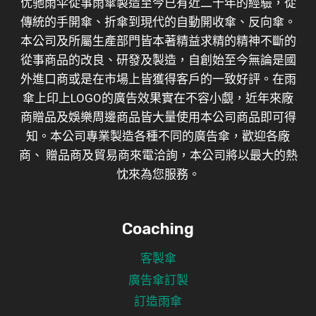
优驰雨伞從事雨傘製造至今已有近二十年的經驗，從
傳統的手開傘、折傘到現代的自動開收傘、反向傘。
本公司及所屬生產部門皆本著精益求精的精神不斷的
從事商品的改良、研發及製造，自創始至今無論是國
外進口商或是在市場上皆獲得客戶的一致好評。在雨
傘上印上LOGO的廣告效果實在不容小覷，近年來廠
商贈品及娛樂周邊商品皆大量使用本公司商品即可得
知。本公司專業製造各種不同的廣告傘，歡迎各廠
商、 贈品商及貿易商來電洽詢，本公司將以最大的熱
忱來為您服務。
Coaching
客製傘
廣告傘訂製
訂造雨傘