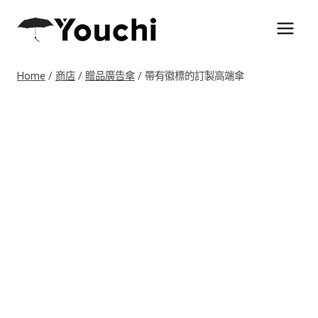
Skip
to
content
Home
/
商店
/
贈品廣告傘
/
帶有徽標的訂製高端傘