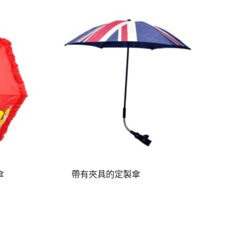
傘
帶有夾具的定製傘