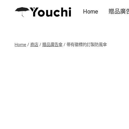
Skip
Home
贈品廣
to
content
Home
/
商店
/
贈品廣告傘
/
帶有徽標的訂製防風傘