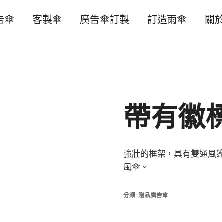
告傘
客製傘
廣告傘訂製
訂造雨傘
關
帶有徽
強壯的框架，具有雙通風
風傘。
分類:
贈品廣告傘