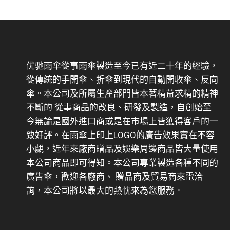
优驰雨伞從事雨傘製造至今已有近二十年的經驗，
從傳統的手開傘、折傘到現代的自動開收傘、反向
傘。本公司及所屬生產部門皆本著精益求精的精神
不斷的 從事商品的改良、研發及製造，自創始至
今無論是國外進口商或是在市場上皆獲得客戶的一
致好評。在雨傘上印上LOGO的廣告效果實在不容
小覷，近年來廠商贈品及娛樂周邊商品皆大量使用
本公司商品即可得知。本公司專業製造各種不同的
廣告傘，歡迎各廠商、 贈品商及貿易商來電洽
詢，本公司將以最大的熱忱來為您服務。