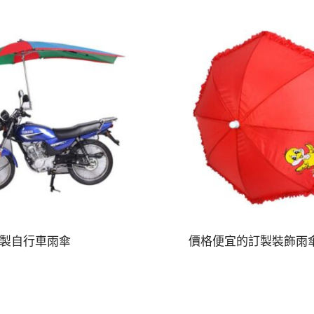
製自行車雨傘
價格便宜的訂製裝飾雨