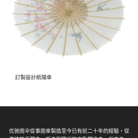
訂製設計紙陽傘
优驰雨伞從事雨傘製造至今已有近二十年的經驗，從