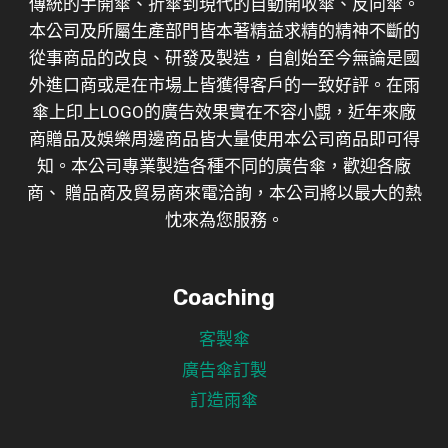
傳統的手開傘、折傘到現代的自動開收傘、反向傘。
本公司及所屬生產部門皆本著精益求精的精神不斷的
從事商品的改良、研發及製造，自創始至今無論是國
外進口商或是在市場上皆獲得客戶的一致好評。在雨
傘上印上LOGO的廣告效果實在不容小覷，近年來廠
商贈品及娛樂周邊商品皆大量使用本公司商品即可得
知。本公司專業製造各種不同的廣告傘，歡迎各廠
商、 贈品商及貿易商來電洽詢，本公司將以最大的熱
忱來為您服務。
Coaching
客製傘
廣告傘訂製
訂造雨傘