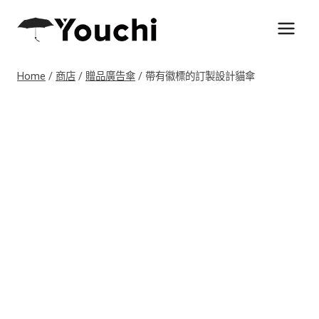
Skip
to
content
Home
/
商店
/
贈品廣告傘
/
帶有徽標的訂製設計貓傘