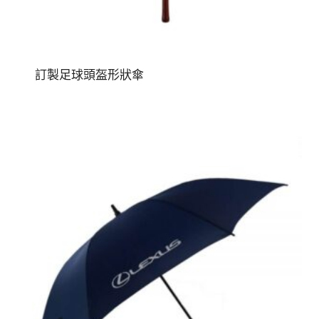
訂製足球頭盔形狀傘