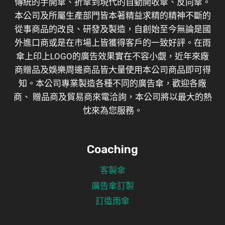
傳統的手開傘、折傘到現代的自動開收傘、反向傘。
本公司及所屬生產部門皆本著精益求精的精神不斷的
從事商品的改良、研發及製造，自創始至今無論是國
外進口商或是在市場上皆獲得客戶的一致好評。在雨
傘上印上LOGO的廣告效果實在不容小覷，近年來廠
商贈品及娛樂周邊商品皆大量使用本公司商品即可得
知。本公司專業製造各種不同的廣告傘，歡迎各廠
商、 贈品商及貿易商來電洽詢，本公司將以最大的熱
忱來為您服務。
Coaching
客製傘
廣告傘訂製
訂造雨傘