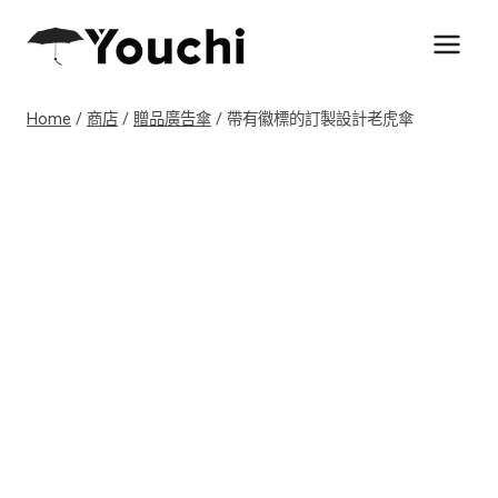
Skip
to
content
Home
/
商店
/
贈品廣告傘
/
帶有徽標的訂製設計老虎傘