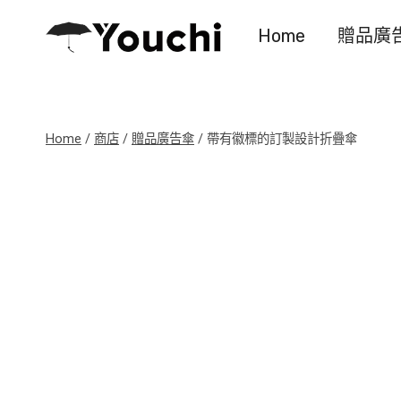
Skip
Home
贈品廣
to
content
Home
/
商店
/
贈品廣告傘
/
帶有徽標的訂製設計折疊傘