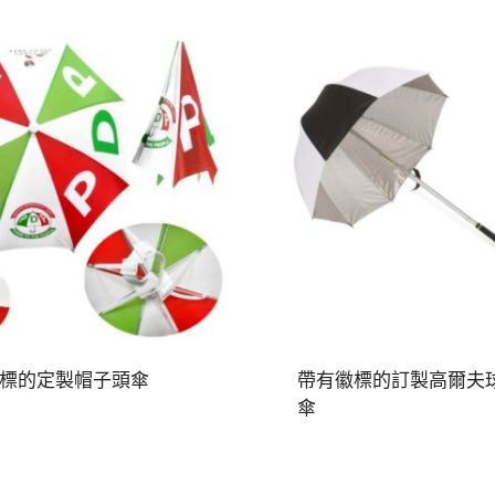
標的定製帽子頭傘
帶有徽標的訂製高爾夫
傘