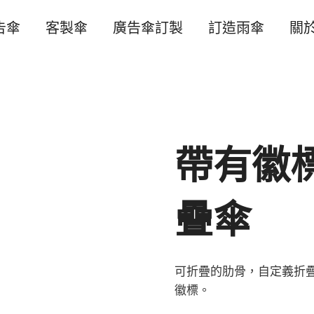
告傘
客製傘
廣告傘訂製
訂造雨傘
關
帶有徽
疊傘
可折疊的肋骨，自定義折
徽標。