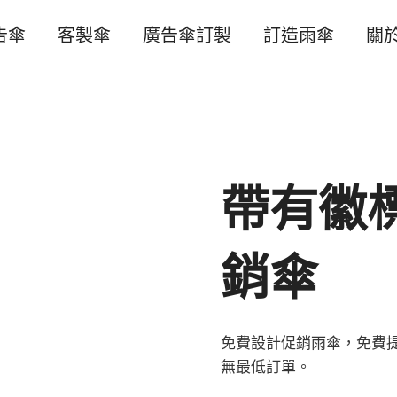
告傘
客製傘
廣告傘訂製
訂造雨傘
關
帶有徽
銷傘
免費設計促銷雨傘，免費
無最低訂單。