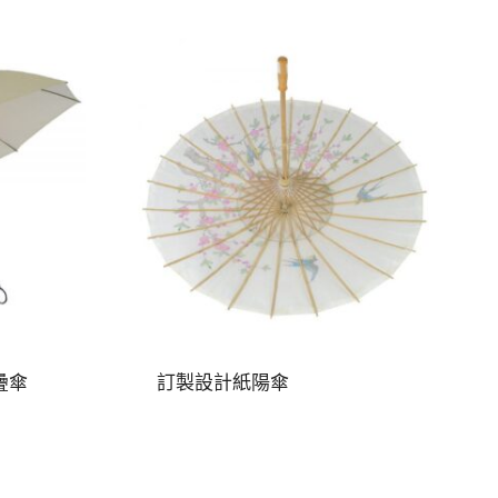
疊傘
訂製設計紙陽傘