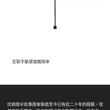
定製手動望遠鏡雨傘
优驰雨伞從事雨傘製造至今已有近二十年的經驗，從