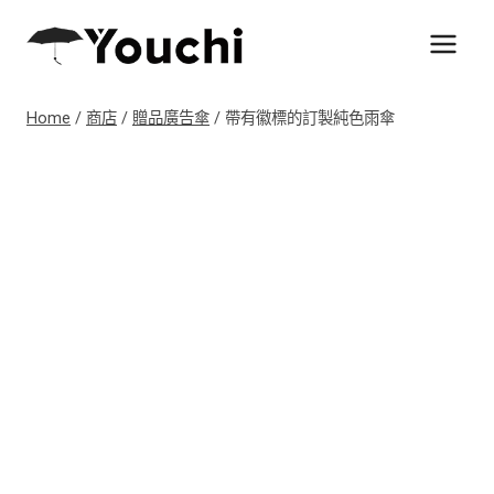
Skip
to
content
Home
/
商店
/
贈品廣告傘
/
帶有徽標的訂製純色雨傘