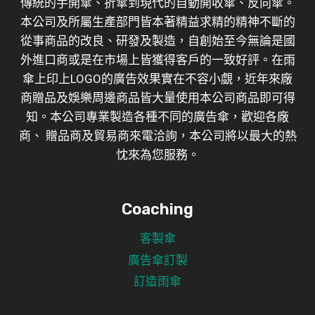
傳統的手開傘、折傘到現代的自動開收傘、反向傘。
本公司及所屬生產部門皆本著精益求精的精神不斷的
從事商品的改良、研發及製造，自創始至今無論是國
外進口商或是在市場上皆獲得客戶的一致好評。在雨
傘上印上LOGO的廣告效果實在不容小覷，近年來廠
商贈品及娛樂周邊商品皆大量使用本公司商品即可得
知。本公司專業製造各種不同的廣告傘，歡迎各廠
商、 贈品商及貿易商來電洽詢，本公司將以最大的熱
忱來為您服務。
Coaching
客製傘
廣告傘訂製
訂造雨傘