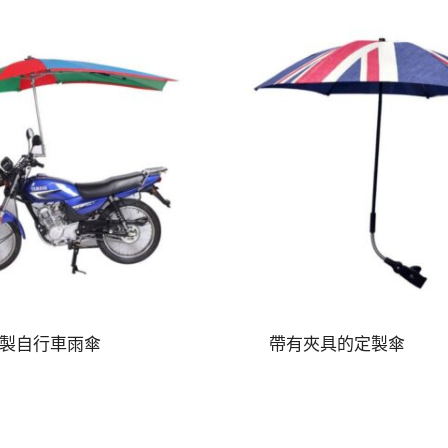
製自行車雨傘
帶有夾具的定製傘