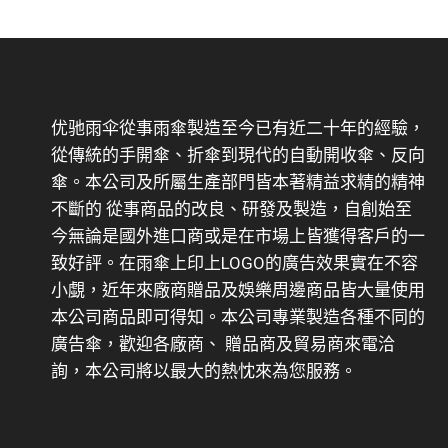
优驰雨伞從事雨傘製造至今已有近二十年的經驗，
從傳統的手開傘、折傘到現代的自動開收傘、反向
傘。本公司及所屬生產部門皆本著精益求精的精神
不斷的 從事商品的改良、研發及製造，自創始至
今無論是國外進口商或是在市場上皆獲得客戶的一
致好評。在雨傘上印上LOGO的廣告效果實在不容
小覷，近年來廠商贈品及娛樂周邊商品皆大量使用
本公司商品即可得知。本公司專業製造各種不同的
廣告傘，歡迎各廠商、 贈品商及貿易商來電洽
詢，本公司將以最大的熱忱來為您服務。