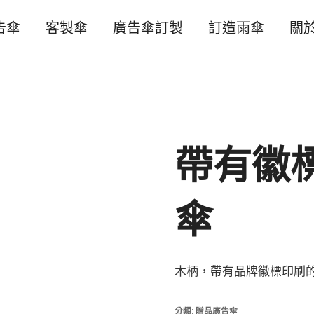
告傘
客製傘
廣告傘訂製
訂造雨傘
關
帶有徽
傘
木柄，帶有品牌徽標印刷
分類:
贈品廣告傘