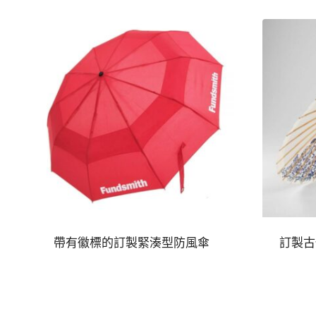
帶有徽標的訂製緊湊型防風傘
訂製古