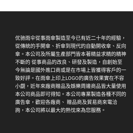
优驰雨伞從事雨傘製造至今已有近二十年的經驗，
從傳統的手開傘、折傘到現代的自動開收傘、反向
傘。本公司及所屬生產部門皆本著精益求精的精神
不斷的 從事商品的改良、研發及製造，自創始至
今無論是國外進口商或是在市場上皆獲得客戶的一
致好評。在雨傘上印上LOGO的廣告效果實在不容
小覷，近年來廠商贈品及娛樂周邊商品皆大量使用
本公司商品即可得知。本公司專業製造各種不同的
廣告傘，歡迎各廠商、 贈品商及貿易商來電洽
詢，本公司將以最大的熱忱來為您服務。