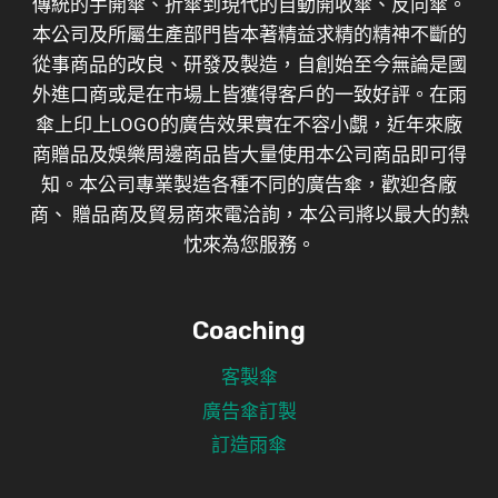
傳統的手開傘、折傘到現代的自動開收傘、反向傘。
本公司及所屬生產部門皆本著精益求精的精神不斷的
從事商品的改良、研發及製造，自創始至今無論是國
外進口商或是在市場上皆獲得客戶的一致好評。在雨
傘上印上LOGO的廣告效果實在不容小覷，近年來廠
商贈品及娛樂周邊商品皆大量使用本公司商品即可得
知。本公司專業製造各種不同的廣告傘，歡迎各廠
商、 贈品商及貿易商來電洽詢，本公司將以最大的熱
忱來為您服務。
Coaching
客製傘
廣告傘訂製
訂造雨傘