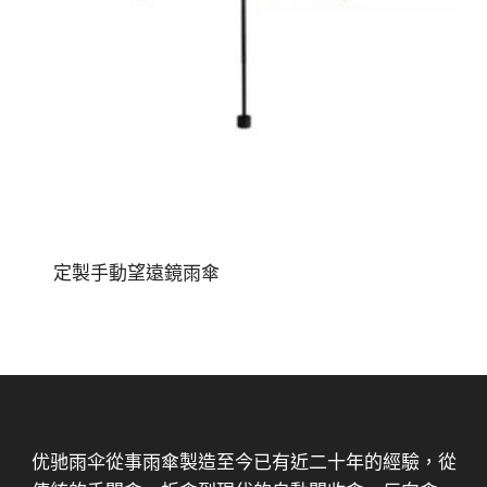
定製手動望遠鏡雨傘
优驰雨伞從事雨傘製造至今已有近二十年的經驗，從