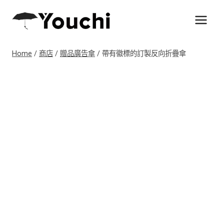
Skip
to
content
Home
/
商店
/
贈品廣告傘
/
帶有徽標的訂製反向折疊傘