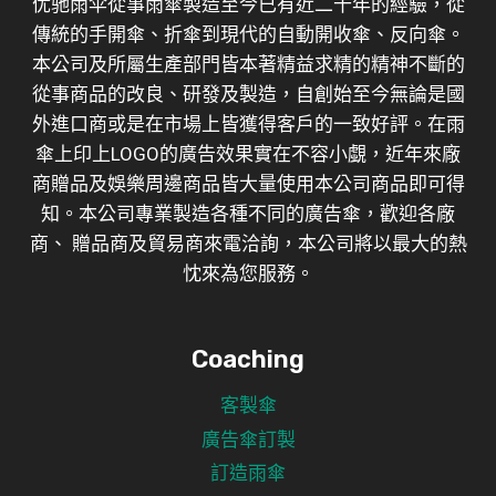
优驰雨伞從事雨傘製造至今已有近二十年的經驗，從
傳統的手開傘、折傘到現代的自動開收傘、反向傘。
本公司及所屬生產部門皆本著精益求精的精神不斷的
從事商品的改良、研發及製造，自創始至今無論是國
外進口商或是在市場上皆獲得客戶的一致好評。在雨
傘上印上LOGO的廣告效果實在不容小覷，近年來廠
商贈品及娛樂周邊商品皆大量使用本公司商品即可得
知。本公司專業製造各種不同的廣告傘，歡迎各廠
商、 贈品商及貿易商來電洽詢，本公司將以最大的熱
忱來為您服務。
Coaching
客製傘
廣告傘訂製
訂造雨傘