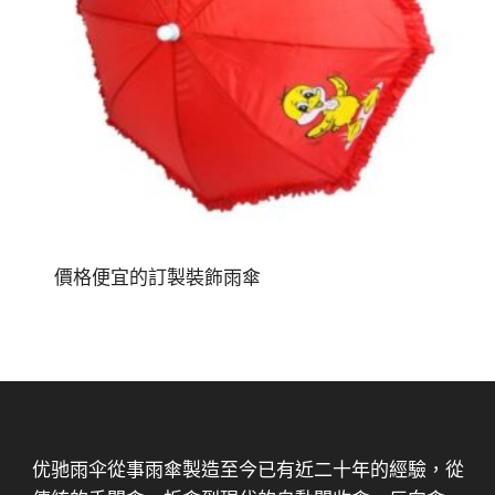
價格便宜的訂製裝飾雨傘
优驰雨伞從事雨傘製造至今已有近二十年的經驗，從