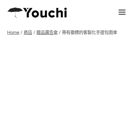
Skip
to
content
Home
/
商店
/
贈品廣告傘
/
帶有徽標的客製化手提包雨傘