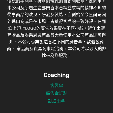
傳統的手開傘、折傘到現代的自動開收傘、反向傘。
本公司及所屬生產部門皆本著精益求精的精神不斷的
從事商品的改良、研發及製造，自創始至今無論是國
外進口商或是在市場上皆獲得客戶的一致好評。在雨
傘上印上LOGO的廣告效果實在不容小覷，近年來廠
商贈品及娛樂周邊商品皆大量使用本公司商品即可得
知。本公司專業製造各種不同的廣告傘，歡迎各廠
商、 贈品商及貿易商來電洽詢，本公司將以最大的熱
忱來為您服務。
Coaching
客製傘
廣告傘訂製
訂造雨傘