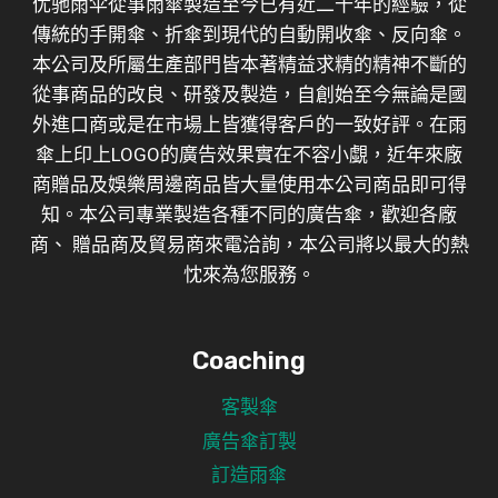
优驰雨伞從事雨傘製造至今已有近二十年的經驗，從
傳統的手開傘、折傘到現代的自動開收傘、反向傘。
本公司及所屬生產部門皆本著精益求精的精神不斷的
從事商品的改良、研發及製造，自創始至今無論是國
外進口商或是在市場上皆獲得客戶的一致好評。在雨
傘上印上LOGO的廣告效果實在不容小覷，近年來廠
商贈品及娛樂周邊商品皆大量使用本公司商品即可得
知。本公司專業製造各種不同的廣告傘，歡迎各廠
商、 贈品商及貿易商來電洽詢，本公司將以最大的熱
忱來為您服務。
Coaching
客製傘
廣告傘訂製
訂造雨傘