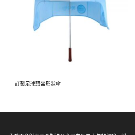
訂製足球頭盔形狀傘