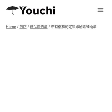
Skip
to
content
Home
/
商店
/
贈品廣告傘
/
帶有徽標的定製印刷青蛙雨傘