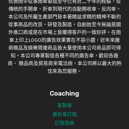
优驰雨伞從事雨傘製造至今已有近二十年的經驗，從
傳統的手開傘、折傘到現代的自動開收傘、反向傘。
本公司及所屬生產部門皆本著精益求精的精神不斷的
從事商品的改良、研發及製造，自創始至今無論是國
外進口商或是在市場上皆獲得客戶的一致好評。在雨
傘上印上LOGO的廣告效果實在不容小覷，近年來廠
商贈品及娛樂周邊商品皆大量使用本公司商品即可得
知。本公司專業製造各種不同的廣告傘，歡迎各廠
商、 贈品商及貿易商來電洽詢，本公司將以最大的熱
忱來為您服務。
Coaching
客製傘
廣告傘訂製
訂造雨傘