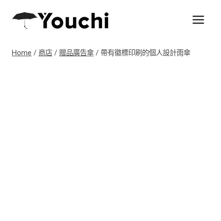
Skip
to
content
Home
/
商店
/
贈品廣告傘
/
帶有徽標印刷的個人設計雨傘