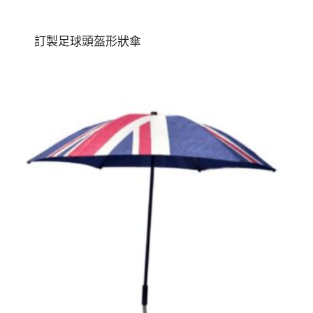
訂製足球頭盔形狀傘