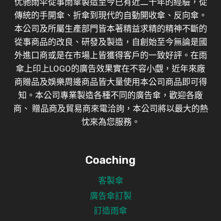
优驰雨伞從事雨傘製造至今已有近二十年的經驗，從
傳統的手開傘、折傘到現代的自動開收傘、反向傘。
本公司及所屬生產部門皆本著精益求精的精神不斷的
從事商品的改良、研發及製造，自創始至今無論是國
外進口商或是在市場上皆獲得客戶的一致好評。在雨
傘上印上LOGO的廣告效果實在不容小覷，近年來廠
商贈品及娛樂周邊商品皆大量使用本公司商品即可得
知。本公司專業製造各種不同的廣告傘，歡迎各廠
商、 贈品商及貿易商來電洽詢，本公司將以最大的熱
忱來為您服務。
Coaching
客製傘
廣告傘訂製
訂造雨傘