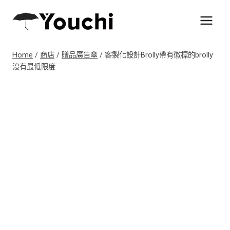
Skip
to
content
Home
/
商店
/
贈品廣告傘
/
客製化設計Brolly帶有徽標的brolly
沒有最低限度