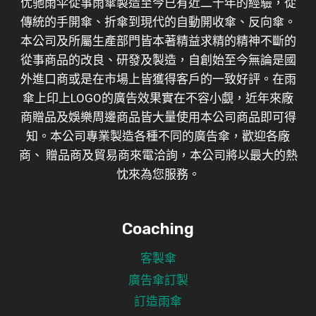
优驰雨伞從事雨傘製造至今已有近二十年的經驗，從
傳統的手開傘、折傘到現代的自動開收傘、反向傘。
本公司及所屬生產部門皆本著精益求精的精神不斷的
從事商品的改良、研發及製造，自創始至今無論是國
外進口商或是在市場上皆獲得客戶的一致好評。在雨
傘上印上LOGO的廣告效果實在不容小覷，近年來廠
商贈品及娛樂周邊商品皆大量使用本公司商品即可得
知。本公司專業製造各種不同的廣告傘，歡迎各廠
商、 贈品商及貿易商來電洽詢，本公司將以最大的熱
忱來為您服務。
Coaching
客製傘
廣告傘訂製
訂造雨傘