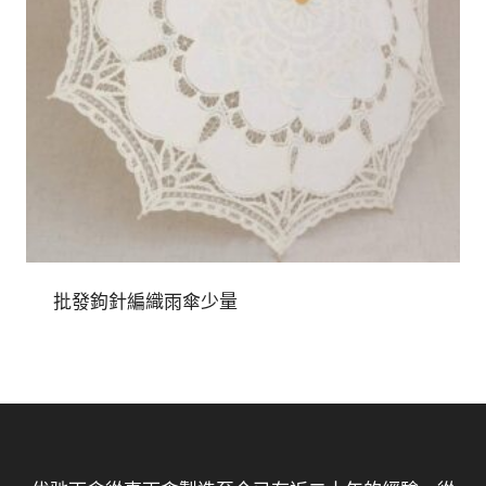
批發鉤針編織雨傘少量