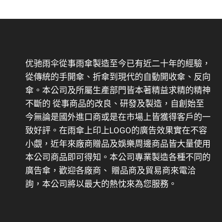
优驰雨伞從事雨傘製造至今已有近二十年的經驗，
從傳統的手開傘、折傘到現代的自動開收傘、反向
傘。本公司及所屬生產部門皆本著精益求精的精神
不斷的 從事商品的改良、研發及製造，自創始至
今無論是國外進口商或是在市場上皆獲得客戶的一
致好評。在雨傘上印上LOGO的廣告效果實在不容
小覷，近年來廠商贈品及娛樂周邊商品皆大量使用
本公司商品即可得知。本公司專業製造各種不同的
廣告傘，歡迎各廠商、 贈品商及貿易商來電洽
詢，本公司將以最大的熱忱來為您服務。