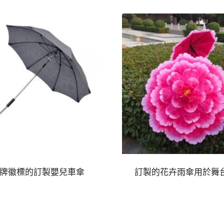
牌徽標的訂製嬰兒車傘
訂製的花卉雨傘用於舞