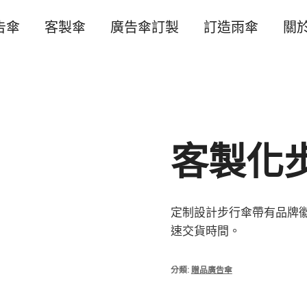
告傘
客製傘
廣告傘訂製
訂造雨傘
關
客製化
定制設計步行傘帶有品牌
速交貨時間。
分類:
贈品廣告傘