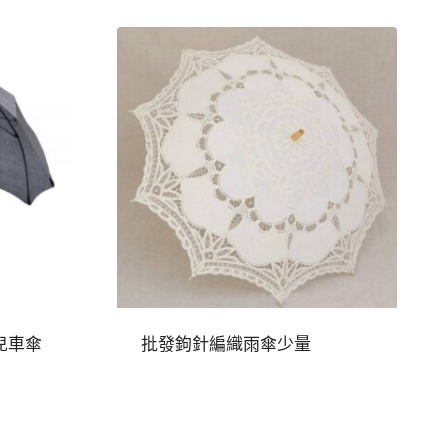
兒車傘
批發鉤針編織雨傘少量