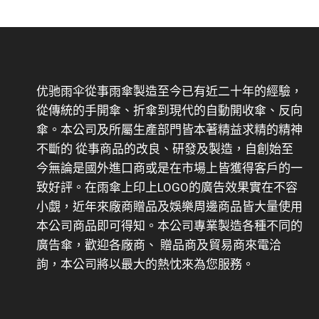
优驰雨伞從事雨傘製造至今已有近二十年的經驗，
從傳統的手開傘、折傘到現代的自動開收傘、反向
傘。本公司及所屬生產部門皆本著精益求精的精神
不斷的 從事商品的改良、研發及製造，自創始至
今無論是國外進口商或是在市場上皆獲得客戶的一
致好評。在雨傘上印上LOGO的廣告效果實在不容
小覷，近年來廠商贈品及娛樂周邊商品皆大量使用
本公司商品即可得知。本公司專業製造各種不同的
廣告傘，歡迎各廠商、 贈品商及貿易商來電洽
詢，本公司將以最大的熱忱來為您服務。