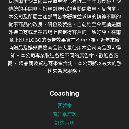
优驰雨伞從事雨傘製造至今已有近二十年的經驗，從
傳統的手開傘、折傘到現代的自動開收傘、反向傘。
本公司及所屬生產部門皆本著精益求精的精神不斷的
從事商品的改良、研發及製造，自創始至今無論是國
外進口商或是在市場上皆獲得客戶的一致好評。在雨
傘上印上LOGO的廣告效果實在不容小覷，近年來廠
商贈品及娛樂周邊商品皆大量使用本公司商品即可得
知。本公司專業製造各種不同的廣告傘，歡迎各廠
商、 贈品商及貿易商來電洽詢，本公司將以最大的熱
忱來為您服務。
Coaching
客製傘
廣告傘訂製
訂造雨傘