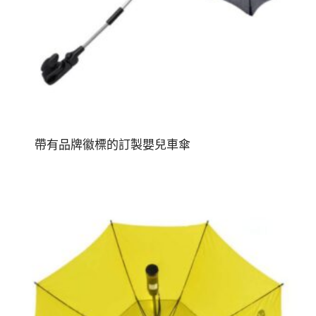
帶有品牌徽標的訂製嬰兒車傘