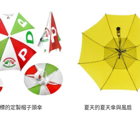
標的定製帽子頭傘
夏天的夏天傘與風扇