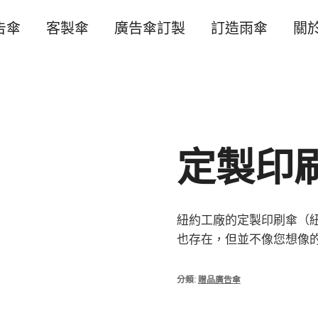
告傘
客製傘
廣告傘訂製
訂造雨傘
關
定製印
紐約工廠的定製印刷傘（
也存在，但並不像您想像
分類:
贈品廣告傘