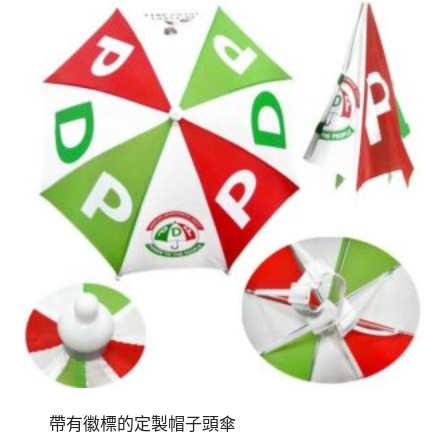
帶有徽標的定製帽子頭傘