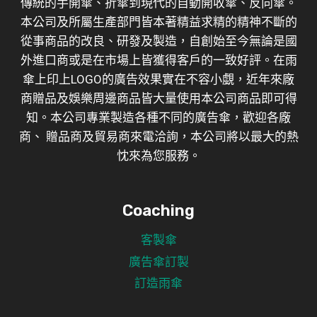
傳統的手開傘、折傘到現代的自動開收傘、反向傘。
本公司及所屬生產部門皆本著精益求精的精神不斷的
從事商品的改良、研發及製造，自創始至今無論是國
外進口商或是在市場上皆獲得客戶的一致好評。在雨
傘上印上LOGO的廣告效果實在不容小覷，近年來廠
商贈品及娛樂周邊商品皆大量使用本公司商品即可得
知。本公司專業製造各種不同的廣告傘，歡迎各廠
商、 贈品商及貿易商來電洽詢，本公司將以最大的熱
忱來為您服務。
Coaching
客製傘
廣告傘訂製
訂造雨傘