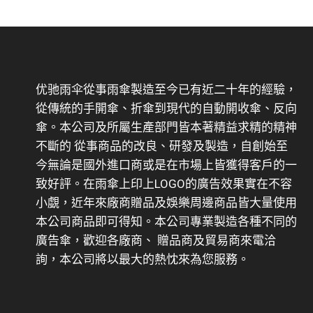
优驰雨伞從事雨傘製造至今已有近二十年的經驗，
從傳統的手開傘、折傘到現代的自動開收傘、反向
傘。本公司及所屬生產部門皆本著精益求精的精神
不斷的 從事商品的改良、研發及製造，自創始至
今無論是國外進口商或是在市場上皆獲得客戶的一
致好評。在雨傘上印上LOGO的廣告效果實在不容
小覷，近年來廠商贈品及娛樂周邊商品皆大量使用
本公司商品即可得知。本公司專業製造各種不同的
廣告傘，歡迎各廠商、 贈品商及貿易商來電洽
詢，本公司將以最大的熱忱來為您服務。