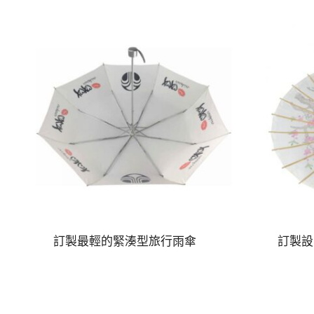
訂製最輕的緊湊型旅行雨傘
訂製設