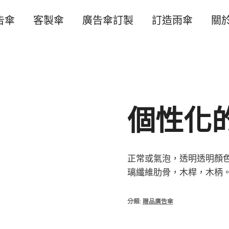
告傘
客製傘
廣告傘訂製
訂造雨傘
關
個性化
正常或氣泡，透明透明顏
璃纖維肋骨，木桿，木柄
分類:
贈品廣告傘