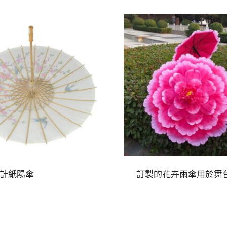
計紙陽傘
訂製的花卉雨傘用於舞