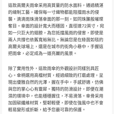
這款高爾夫雨傘采用高質量的防水面料，通過精湛
的縫制工藝，確保每一寸織物都能阻擋雨水的侵
襲，滴滴雨珠滑落傘面的那一刻，如同珠簾般璀璨
奪目。傘面的設計寬大而穩固，直徑達72英寸，宛
如一只巨大的翅膀，為您抵擋風雨的侵害，即使是
兩人共撐也依舊寬裕無比。無論您是在綠茵如毯的
高爾夫球場上，還是在城市的街角小巷中，手握這
把雨傘，必定成為一道亮麗的風景。
除了實用性外，這款雨傘的外觀設計同樣別具匠
心。傘柄選用高檔材質，經過細致的打磨處理，呈
現出優雅自然的光澤，握在手中，手感舒適，仿佛
與您的掌心心有靈犀。獨特的防滑設計，即便在潮
濕的環境中，也能穩穩握住，不易滑落。傘骨采用
加固碳纖維材質，堅韌輕便，即使在強風中也不會
輕易變形或折斷，給予您最可靠的保護。