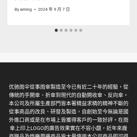
By
aiming
2024 年 9 月 7 日
优驰雨伞從事雨傘製造至今已有近二十年的經驗，從
傳統的手開傘、折傘到現代的自動開收傘、反向傘。
本公司及所屬生產部門皆本著精益求精的精神不斷的
從事商品的改良、研發及製造，自創始至今無論是國
外進口商或是在市場上皆獲得客戶的一致好評。在雨
傘上印上LOGO的廣告效果實在不容小覷，近年來廠
商贈品及娛樂周邊商品皆大量使用本公司商品即可得